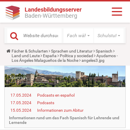
Landesbildungsserver
Baden-Württemberg
Fach wählen
Schulstufe wäh
Y
Fächer & Schularten
Sprachen und Literatur
Spanisch
o
Land und Leute
España
Política y sociedad
Ayudamos -
u
Los Ángeles Malagueños de la Noche
angeles3.jpg
a
r
e
h
e
r
e
17.05.2024
Podcasts en español
:
17.05.2024
Podcasts
15.05.2024
Informationen zum Abitur
Informationen rund um das Fach Spanisch für Lehrende und
Lernende