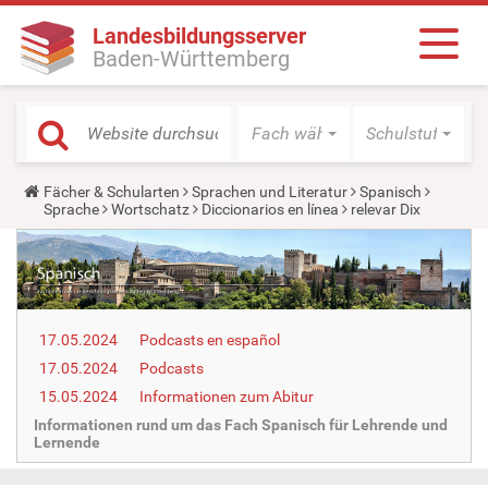
Landesbildungsserver
Baden-Württemberg
Fach wählen
Schulstufe wäh
Y
Fächer & Schularten
Sprachen und Literatur
Spanisch
o
Sprache
Wortschatz
Diccionarios en línea
relevar Dix
u
a
r
e
h
e
r
17.05.2024
Podcasts en español
e
:
17.05.2024
Podcasts
15.05.2024
Informationen zum Abitur
Informationen rund um das Fach Spanisch für Lehrende und
Lernende