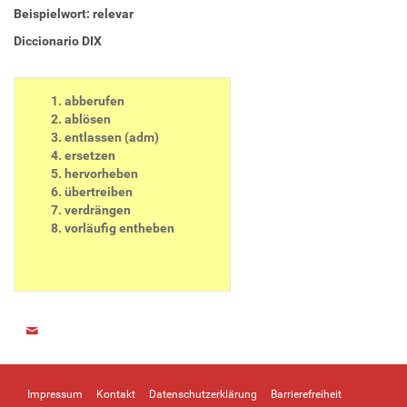
Beispielwort: relevar
Diccionario DIX
a
bberufen
ablösen
entlassen (adm)
ersetzen
hervorheben
übertreiben
verdrängen
vorläufig entheben
Impressum
Kontakt
Datenschutzerklärung
Barrierefreiheit