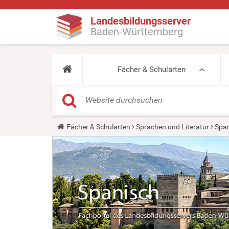
Landesbildungsserver
Baden-Württemberg
Fächer & Schularten
Y
Fächer & Schularten
Sprachen und Literatur
Span
o
u
a
r
e
h
e
r
e
: