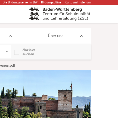
Die Bildungsserver in BW
Bildungspläne
Kultusministerium
Über uns
Nur hier
suchen
venes.pdf