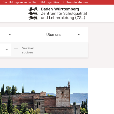
Die Bildungsserver in BW
Bildungspläne
Kultusministerium
Über uns
Nur hier
suchen