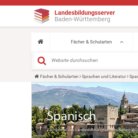
Landesbildungsserver
Baden-Württemberg
Fächer & Schularten
Y
Fächer & Schularten
Sprachen und Literatur
Span
o
u
a
r
e
h
e
r
e
: