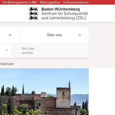
Die Bildungsserver in BW
Bildungspläne
Kultusministerium
Über uns
Nur hier
suchen
Estatuas