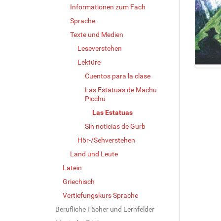
Informationen zum Fach
Sprache
Texte und Medien
Leseverstehen
Lektüre
Z
Cuentos para la clase
e
Las Estatuas de Machu
i
Picchu
g
e
Las Estatuas
B
Sin noticias de Gurb
i
Hör-/Sehverstehen
l
d
Land und Leute
i
Latein
n
v
Griechisch
o
Vertiefungskurs Sprache
l
Berufliche Fächer und Lernfelder
l
e