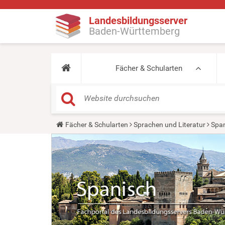
Landesbildungsserver
Baden-Württemberg
Fächer & Schularten
Y
Fächer & Schularten
Sprachen und Literatur
Span
o
u
a
r
e
h
e
r
e
: