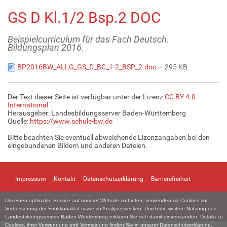
GS D Kl.1/2 Bsp.2 DOC
Beispielcurriculum für das Fach Deutsch.
Bildungsplan 2016.
BP2016BW_ALLG_GS_D_BC_1-2_BSP_2.doc
— 295 KB
Der Text dieser Seite ist verfügbar unter der Lizenz
CC BY 4.0
International
Herausgeber: Landesbildungsserver Baden-Württemberg
Quelle:
https://www.schule-bw.de
Bitte beachten Sie eventuell abweichende Lizenzangaben bei den
eingebundenen Bildern und anderen Dateien.
Impressum
Kontakt
Datenschutzerklärung
Barrierefreiheit
Urheberrechtsinformationen
Um einen optimalen Service auf unserer Website zu bieten, verwenden wir Cookies zur
Verbesserung der Funktionalität sowie zu Analysezwecken. Durch die weitere Nutzung des
Landesbildungsservers Baden-Württemberg erklären Sie sich damit einverstanden. Details zu
Cookies, ihrer Verwendung und Vermeidung finden Sie in unserer
Datenschutzerklärung
.