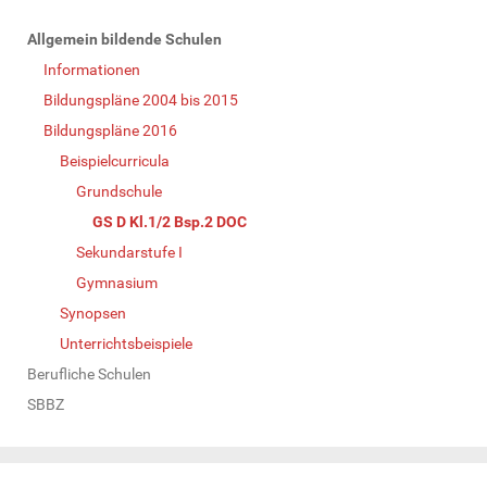
N
Allgemein bildende Schulen
a
Informationen
v
Bildungspläne 2004 bis 2015
i
Bildungspläne 2016
g
Beispielcurricula
a
Grundschule
t
GS D Kl.1/2 Bsp.2 DOC
i
Sekundarstufe I
o
Gymnasium
n
Synopsen
Unterrichtsbeispiele
Berufliche Schulen
SBBZ