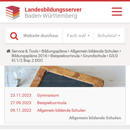
Landesbildungsserver
Baden-Württemberg
Fach wählen
Schulstufe wäh
Y
Service & Tools
Bildungspläne
Allgemein bildende Schulen
o
Bildungspläne 2016
Beispielcurricula
Grundschule
GS D
u
Kl.1/2 Bsp.2 DOC
a
r
e
h
e
r
e
23.11.2023
Gymnasium
:
27.09.2023
Beispielcurricula
09.11.2022
Allgemein bildende Schulen
Allgemein bildende Schulen