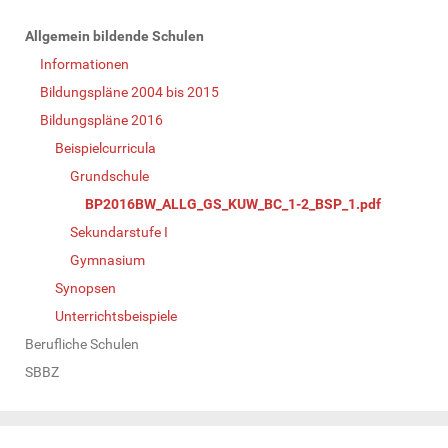
N
Allgemein bildende Schulen
a
Informationen
v
Bildungspläne 2004 bis 2015
i
Bildungspläne 2016
g
Beispielcurricula
a
Grundschule
t
BP2016BW_ALLG_GS_KUW_BC_1-2_BSP_1.pdf
i
Sekundarstufe I
o
Gymnasium
n
Synopsen
Unterrichtsbeispiele
Berufliche Schulen
SBBZ