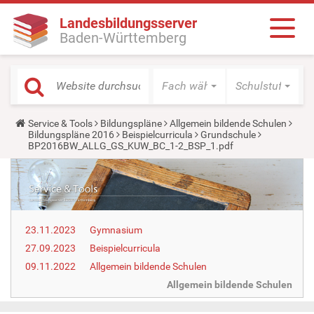
Landesbildungsserver
Baden-Württemberg
Fach wählen
Schulstufe wäh
Y
Service & Tools
Bildungspläne
Allgemein bildende Schulen
o
Bildungspläne 2016
Beispielcurricula
Grundschule
u
BP2016BW_ALLG_GS_KUW_BC_1-2_BSP_1.pdf
a
r
e
h
e
r
e
23.11.2023
Gymnasium
:
27.09.2023
Beispielcurricula
09.11.2022
Allgemein bildende Schulen
Allgemein bildende Schulen