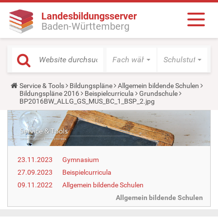
Landesbildungsserver
Baden-Württemberg
Fach wählen
Schulstufe wäh
Y
Service & Tools
Bildungspläne
Allgemein bildende Schulen
o
Bildungspläne 2016
Beispielcurricula
Grundschule
u
BP2016BW_ALLG_GS_MUS_BC_1_BSP_2.jpg
a
r
e
h
e
r
e
23.11.2023
Gymnasium
:
27.09.2023
Beispielcurricula
09.11.2022
Allgemein bildende Schulen
Allgemein bildende Schulen