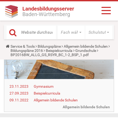
Landesbildungsserver
Baden-Württemberg
Fach wählen
Schulstufe wäh
Y
Service & Tools
Bildungspläne
Allgemein bildende Schulen
o
Bildungspläne 2016
Beispielcurricula
Grundschule
u
BP2016BW_ALLG_GS_RSYR_BC_1-2_BSP_1.pdf
a
r
e
h
e
r
e
23.11.2023
Gymnasium
:
27.09.2023
Beispielcurricula
09.11.2022
Allgemein bildende Schulen
Allgemein bildende Schulen