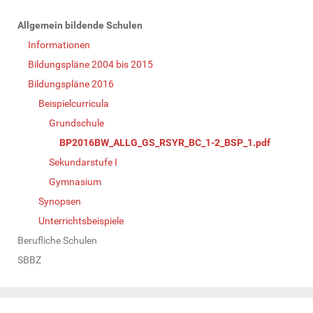
N
Allgemein bildende Schulen
a
Informationen
v
Bildungspläne 2004 bis 2015
i
Bildungspläne 2016
g
Beispielcurricula
a
Grundschule
t
BP2016BW_ALLG_GS_RSYR_BC_1-2_BSP_1.pdf
i
Sekundarstufe I
o
Gymnasium
n
Synopsen
Unterrichtsbeispiele
Berufliche Schulen
SBBZ