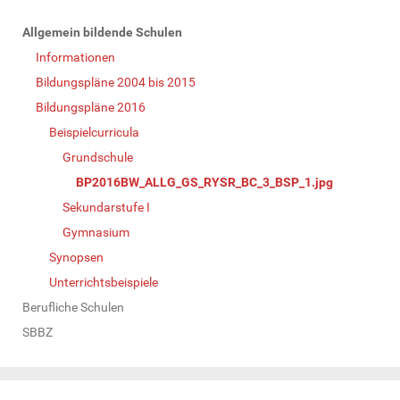
N
Allgemein bildende Schulen
a
Informationen
v
Bildungspläne 2004 bis 2015
i
Bildungspläne 2016
g
Beispielcurricula
a
Grundschule
t
BP2016BW_ALLG_GS_RYSR_BC_3_BSP_1.jpg
i
Sekundarstufe I
o
Gymnasium
n
Synopsen
Unterrichtsbeispiele
Berufliche Schulen
SBBZ