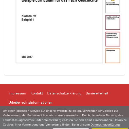
Z
e
i
Impressum
Kontakt
Datenschutzerklärung
Barrierefreiheit
g
e
Urheberrechtsinformationen
B
Um einen optimalen Service auf unserer Website zu bieten, verwenden wir Cookies zur
i
Verbesserung der Funktionalität sowie zu Analysezwecken. Durch die weitere Nutzung des
l
Landesbildungsservers Baden-Württemberg erklären Sie sich damit einverstanden. Details zu
d
Cookies, ihrer Verwendung und Vermeidung finden Sie in unserer
Datenschutzerklärung
.