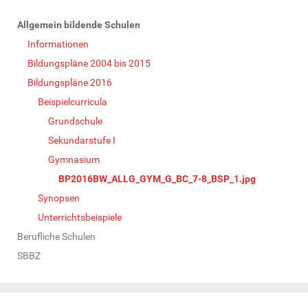
N
Allgemein bildende Schulen
a
Informationen
v
Bildungspläne 2004 bis 2015
i
Bildungspläne 2016
g
Beispielcurricula
a
Grundschule
t
Sekundarstufe I
i
Gymnasium
o
BP2016BW_ALLG_GYM_G_BC_7-8_BSP_1.jpg
n
Synopsen
Unterrichtsbeispiele
Berufliche Schulen
SBBZ