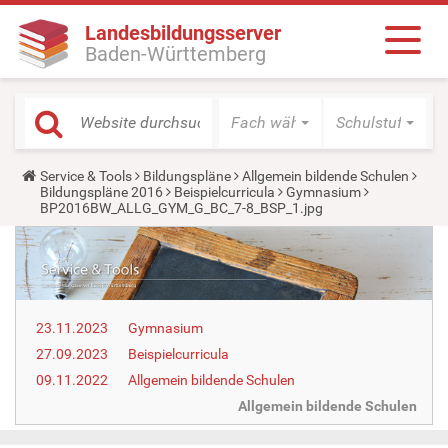
Landesbildungsserver
Baden-Württemberg
Fach wählen
Schulstufe wäh
Y
Service & Tools
Bildungspläne
Allgemein bildende Schulen
o
Bildungspläne 2016
Beispielcurricula
Gymnasium
u
BP2016BW_ALLG_GYM_G_BC_7-8_BSP_1.jpg
a
r
e
h
e
r
e
23.11.2023
Gymnasium
:
27.09.2023
Beispielcurricula
09.11.2022
Allgemein bildende Schulen
Allgemein bildende Schulen