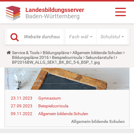
Landesbildungsserver
Baden-Württemberg
Fach wählen
Schulstufe wäh
Y
Service & Tools
Bildungspläne
Allgemein bildende Schulen
o
Bildungspläne 2016
Beispielcurricula
Sekundarstufe I
u
BP2016BW_ALLG_SEK1_BK_BC_5-6_BSP_1.jpg
a
r
e
h
e
r
e
23.11.2023
Gymnasium
:
27.09.2023
Beispielcurricula
09.11.2022
Allgemein bildende Schulen
Allgemein bildende Schulen