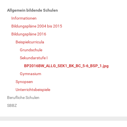
N
Allgemein bildende Schulen
a
Informationen
v
Bildungspläne 2004 bis 2015
i
Bildungspläne 2016
g
Beispielcurricula
a
Grundschule
t
Sekundarstufe I
i
BP2016BW_ALLG_SEK1_BK_BC_5-6_BSP_1.jpg
o
Gymnasium
n
Synopsen
Unterrichtsbeispiele
Berufliche Schulen
SBBZ