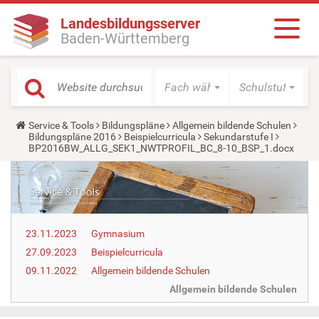
Landesbildungsserver
Baden-Württemberg
Fach wählen
Schulstufe wäh
Y
Service & Tools
Bildungspläne
Allgemein bildende Schulen
o
Bildungspläne 2016
Beispielcurricula
Sekundarstufe I
u
BP2016BW_ALLG_SEK1_NWTPROFIL_BC_8-10_BSP_1.docx
a
r
e
h
e
r
e
23.11.2023
Gymnasium
:
27.09.2023
Beispielcurricula
09.11.2022
Allgemein bildende Schulen
Allgemein bildende Schulen