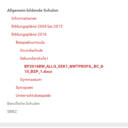
N
Allgemein bildende Schulen
a
Informationen
v
Bildungspläne 2004 bis 2015
i
Bildungspläne 2016
g
Beispielcurricula
a
Grundschule
t
Sekundarstufe I
i
BP2016BW_ALLG_SEK1_NWTPROFIL_BC_8-
o
10_BSP_1.docx
n
Gymnasium
Synopsen
Unterrichtsbeispiele
Berufliche Schulen
SBBZ