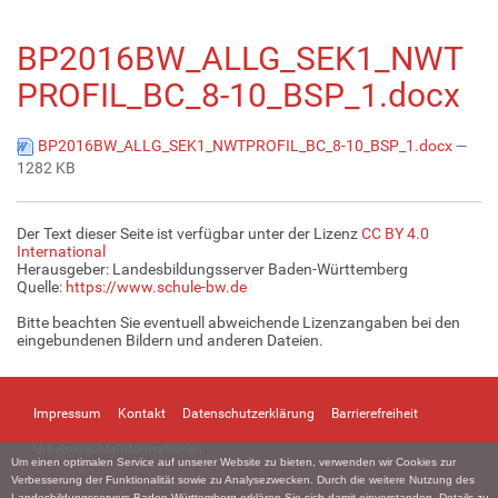
BP2016BW_ALLG_SEK1_NWT
PROFIL_BC_8-10_BSP_1.docx
BP2016BW_ALLG_SEK1_NWTPROFIL_BC_8-10_BSP_1.docx
—
1282 KB
Der Text dieser Seite ist verfügbar unter der Lizenz
CC BY 4.0
International
Herausgeber: Landesbildungsserver Baden-Württemberg
Quelle:
https://www.schule-bw.de
Bitte beachten Sie eventuell abweichende Lizenzangaben bei den
eingebundenen Bildern und anderen Dateien.
Impressum
Kontakt
Datenschutzerklärung
Barrierefreiheit
Urheberrechtsinformationen
Um einen optimalen Service auf unserer Website zu bieten, verwenden wir Cookies zur
Verbesserung der Funktionalität sowie zu Analysezwecken. Durch die weitere Nutzung des
Landesbildungsservers Baden-Württemberg erklären Sie sich damit einverstanden. Details zu