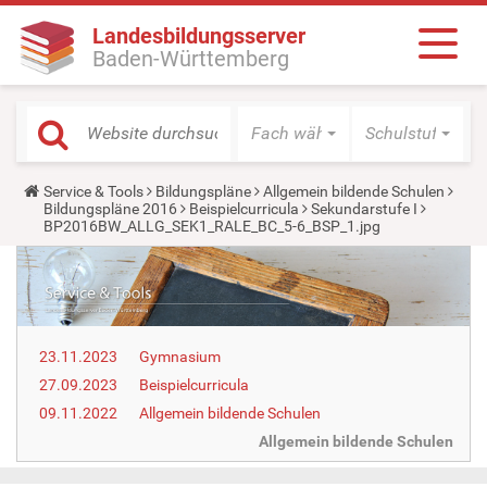
Landesbildungsserver
Baden-Württemberg
Fach wählen
Schulstufe wäh
Y
Service & Tools
Bildungspläne
Allgemein bildende Schulen
o
Bildungspläne 2016
Beispielcurricula
Sekundarstufe I
u
BP2016BW_ALLG_SEK1_RALE_BC_5-6_BSP_1.jpg
a
r
e
h
e
r
e
23.11.2023
Gymnasium
:
27.09.2023
Beispielcurricula
09.11.2022
Allgemein bildende Schulen
Allgemein bildende Schulen