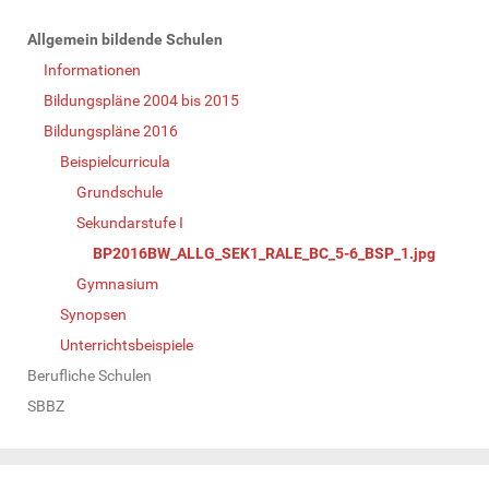
N
Allgemein bildende Schulen
a
Informationen
v
Bildungspläne 2004 bis 2015
i
Bildungspläne 2016
g
Beispielcurricula
a
Grundschule
t
Sekundarstufe I
i
BP2016BW_ALLG_SEK1_RALE_BC_5-6_BSP_1.jpg
o
Gymnasium
n
Synopsen
Unterrichtsbeispiele
Berufliche Schulen
SBBZ