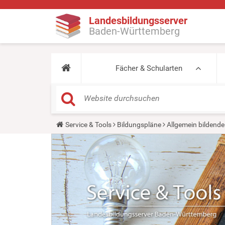
Landesbildungsserver
Baden-Württemberg
Fächer & Schularten
Y
Service & Tools
Bildungspläne
Allgemein bildende
o
u
a
r
e
h
e
r
e
: