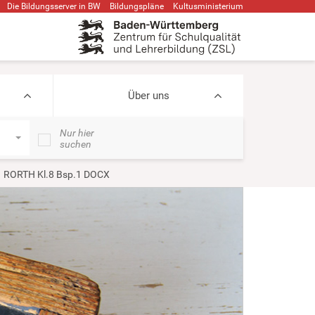
Die Bildungsserver in BW
Bildungspläne
Kultusministerium
Über uns
Nur hier
suchen
 RORTH Kl.8 Bsp.1 DOCX