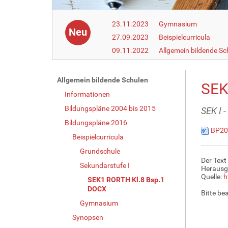
23.11.2023
Gymnasium
Neu
27.09.2023
Beispielcurricula
09.11.2022
Allgemein bildende Sc
N
Allgemein bildende Schulen
SEK
a
Informationen
v
Bildungspläne 2004 bis 2015
SEK I 
i
Bildungspläne 2016
BP20
g
Beispielcurricula
a
Grundschule
t
Der Text
Sekundarstufe I
Herausg
i
Quelle:
h
SEK1 RORTH Kl.8 Bsp.1
o
DOCX
Bitte be
n
Gymnasium
Synopsen