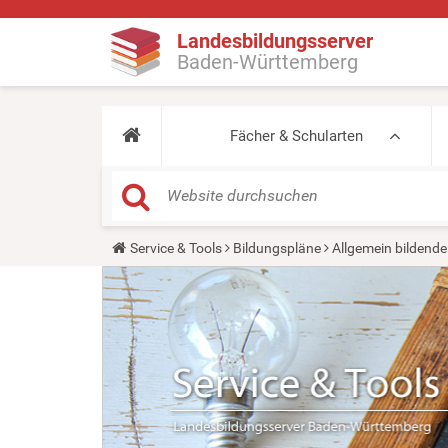
Landesbildungsserver
Baden-Württemberg
Fächer & Schularten
Y
Service & Tools
Bildungspläne
Allgemein bildende
o
u
a
r
e
h
e
r
e
: