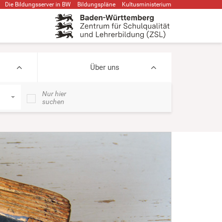
Die Bildungsserver in BW
Bildungspläne
Kultusministerium
Über uns
Nur hier
suchen