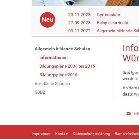
23.11.2023
Gymnasium
Neu
27.09.2023
Beispielcurricula
09.11.2022
Allgemein bildende Sc
Inf
N
Allgemein bildende Schulen
Wür
a
Informationen
v
Bildungspläne 2004 bis 2015
i
Stuttgar
Bildungspläne 2016
werden:
g
Berufliche Schulen
a
Ab dem S
SBBZ
dazu:
ww
t
i
o
E-
n
Impressum
Kontakt
Datenschutzerklärung
Barrierefreiheit