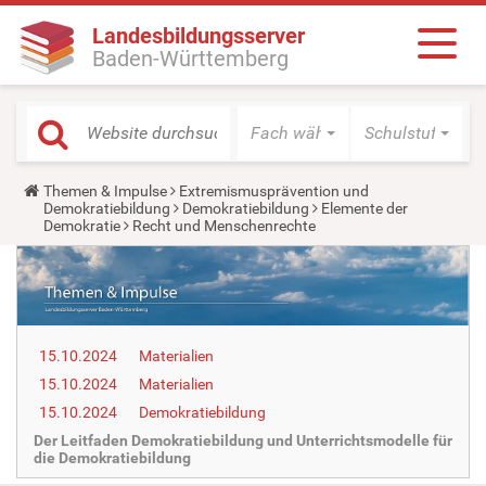
Landesbildungsserver
Baden-Württemberg
Fach wählen
Schulstufe wäh
Y
Themen & Impulse
Extremismusprävention und
o
Demokratiebildung
Demokratiebildung
Elemente der
u
Demokratie
Recht und Menschenrechte
a
r
e
h
e
r
e
15.10.2024
Materialien
:
15.10.2024
Materialien
15.10.2024
Demokratiebildung
Der Leitfaden Demokratiebildung und Unterrichtsmodelle für
die Demokratiebildung