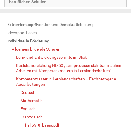
beruflichen Schulen
N
Extremismusprävention und Demokratiebildung
a
Ideenpool Lesen
v
Individuelle Förderung
i
Allgemein bildende Schulen
g
Lern- und Entwicklungsschritte im Blick
a
Basishandreichung NL-50 „Lernprozesse sichtbar machen.
t
Arbeiten mit Kompetenzrastern in Lernlandschaften“
i
Kompetenzraster in Lernlandschaften – Fachbezogene
o
Ausarbeitungen
n
Deutsch
Mathematik
Englisch
Französisch
f_nl55_0_basis.pdf