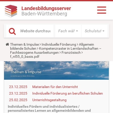
Landesbildungsserver
Baden-Württemberg
Fach wählen
Schulstufe wäh
Y
Themen & Impulse
Individuelle Förderung
Allgemein
o
bildende Schulen
Kompetenzraster in Lernlandschaften –
u
Fachbezogene Ausarbeitungen
Französisch
a
f_nl55_0_basis.pdf
r
e
h
e
r
e
:
23.12.2025
Materialien für den Unterricht
23.12.2025
Individuelle Förderung an beruflichen Schulen
25.02.2025
Unterrichtsgestaltung
Individuelles Fördern und individualisiertes /
personalisiertes Lernen an allgemeinbildenden und