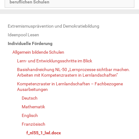
beruflichen Schulen
N
Extremismusprävention und Demokratiebildung
a
Ideenpool Lesen
v
Individuelle Förderung
i
Allgemein bildende Schulen
g
Lern- und Entwicklungsschritte im Blick
a
Basishandreichung NL-50 „Lernprozesse sichtbar machen.
t
Arbeiten mit Kompetenzrastern in Lernlandschaften“
i
Kompetenzraster in Lernlandschaften – Fachbezogene
o
Ausarbeitungen
n
Deutsch
Mathematik
Englisch
Französisch
f_nl55_1_lwl.docx