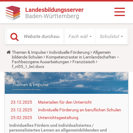
Landesbildungsserver
Baden-Württemberg
Fach wählen
Schulstufe wäh
Y
Themen & Impulse
Individuelle Förderung
Allgemein
o
bildende Schulen
Kompetenzraster in Lernlandschaften –
u
Fachbezogene Ausarbeitungen
Französisch
a
f_nl55_1_lwl.docx
r
e
h
e
r
e
:
23.12.2025
Materialien für den Unterricht
23.12.2025
Individuelle Förderung an beruflichen Schulen
25.02.2025
Unterrichtsgestaltung
Individuelles Fördern und individualisiertes /
personalisiertes Lernen an allgemeinbildenden und