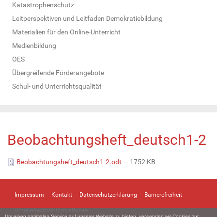
Katastrophenschutz
Leitperspektiven und Leitfaden Demokratiebildung
Materialien für den Online-Unterricht
Medienbildung
OES
Übergreifende Förderangebote
Schul- und Unterrichtsqualität
Beobachtungsheft_deutsch1-2
Beobachtungsheft_deutsch1-2.odt
— 1752 KB
Impressum
Kontakt
Datenschutzerklärung
Barrierefreiheit
Urheberrechtsinformationen
Um einen optimalen Service auf unserer Website zu bieten, verwenden wir Cookies zur