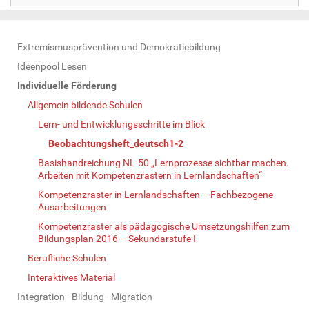
N
Extremismusprävention und Demokratiebildung
a
Ideenpool Lesen
v
Individuelle Förderung
i
Allgemein bildende Schulen
g
Lern- und Entwicklungsschritte im Blick
a
Beobachtungsheft_deutsch1-2
t
Basishandreichung NL-50 „Lernprozesse sichtbar machen.
i
Arbeiten mit Kompetenzrastern in Lernlandschaften“
o
Kompetenzraster in Lernlandschaften – Fachbezogene
n
Ausarbeitungen
Kompetenzraster als pädagogische Umsetzungshilfen zum
Bildungsplan 2016 – Sekundarstufe I
Berufliche Schulen
Interaktives Material
Integration - Bildung - Migration