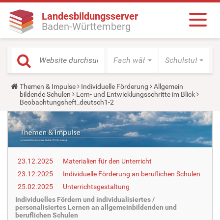
Landesbildungsserver
Baden-Württemberg
Fach wählen
Schulstufe wäh
Y
Themen & Impulse
Individuelle Förderung
Allgemein
o
bildende Schulen
Lern- und Entwicklungsschritte im Blick
u
Beobachtungsheft_deutsch1-2
a
r
e
h
e
r
e
23.12.2025
Materialien für den Unterricht
:
23.12.2025
Individuelle Förderung an beruflichen Schulen
25.02.2025
Unterrichtsgestaltung
Individuelles Fördern und individualisiertes /
personalisiertes Lernen an allgemeinbildenden und
beruflichen Schulen