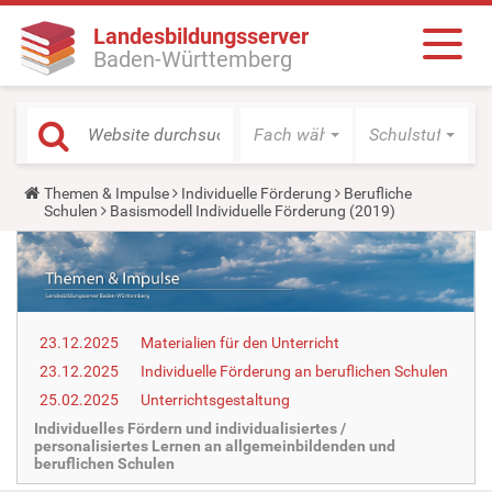
Landesbildungsserver
Baden-Württemberg
Fach wählen
Schulstufe wäh
Y
Themen & Impulse
Individuelle Förderung
Berufliche
o
Schulen
Basismodell Individuelle Förderung (2019)
u
a
r
e
h
e
r
23.12.2025
Materialien für den Unterricht
e
:
23.12.2025
Individuelle Förderung an beruflichen Schulen
25.02.2025
Unterrichtsgestaltung
Individuelles Fördern und individualisiertes /
personalisiertes Lernen an allgemeinbildenden und
beruflichen Schulen