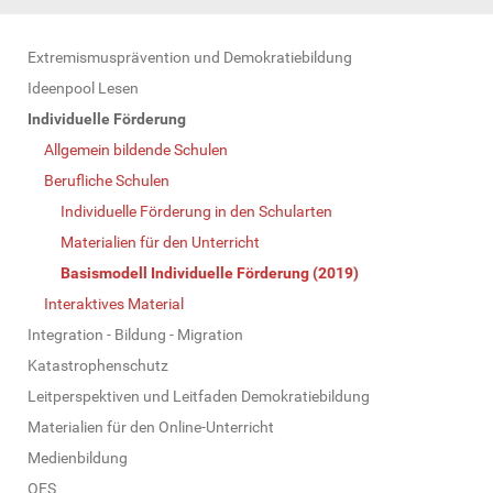
N
Extremismusprävention und Demokratiebildung
a
Ideenpool Lesen
v
Individuelle Förderung
i
Allgemein bildende Schulen
g
Berufliche Schulen
a
Individuelle Förderung in den Schularten
t
Materialien für den Unterricht
i
Basismodell Individuelle Förderung (2019)
o
Interaktives Material
n
Integration - Bildung - Migration
Katastrophenschutz
Leitperspektiven und Leitfaden Demokratiebildung
Materialien für den Online-Unterricht
Medienbildung
OES