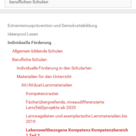
beruflichen Schulen
N
Extremismusprävention und Demokratiebildung
a
Ideenpool Lesen
v
Individuelle Förderung
i
Allgemein bildende Schulen
g
Berufliche Schulen
a
Individuelle Förderung in den Schularten
t
Materialien für den Unterricht
i
AV/AVdual-Lernmaterialien
o
Kompetenzraster
n
Fächerübergreifende, niveaudifferenzierte
Lern(feld)projekte ab 2020
Lernwegelisten und exemplarische Lernmaterialien bis
2019
Lebensweltbezogene Kompetenz Kompetenzbereich
1 Teil 2