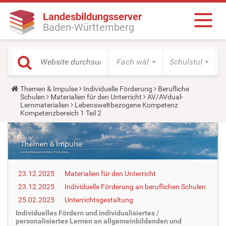
Landesbildungsserver
Baden-Württemberg
Fach wählen
Schulstufe wäh
Y
Themen & Impulse
Individuelle Förderung
Berufliche
o
Schulen
Materialien für den Unterricht
AV/AVdual-
u
Lernmaterialien
Lebensweltbezogene Kompetenz
a
Kompetenzbereich 1 Teil 2
r
e
h
e
r
e
:
23.12.2025
Materialien für den Unterricht
23.12.2025
Individuelle Förderung an beruflichen Schulen
25.02.2025
Unterrichtsgestaltung
Individuelles Fördern und individualisiertes /
personalisiertes Lernen an allgemeinbildenden und