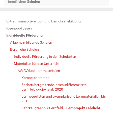
beruflichen Schulen
N
Extremismusprävention und Demokratiebildung
a
Ideenpool Lesen
v
Individuelle Förderung
i
Allgemein bildende Schulen
g
Berufliche Schulen
a
Individuelle Förderung in den Schularten
t
Materialien für den Unterricht
i
AV/AVdual-Lernmaterialien
o
Kompetenzraster
n
Fächerübergreifende, niveaudifferenzierte
Lern(feld)projekte ab 2020
Lernwegelisten und exemplarische Lernmaterialien bis
2019
Fahrzeugtechnik Lernfeld 3 Lernprojekt Fahrlicht