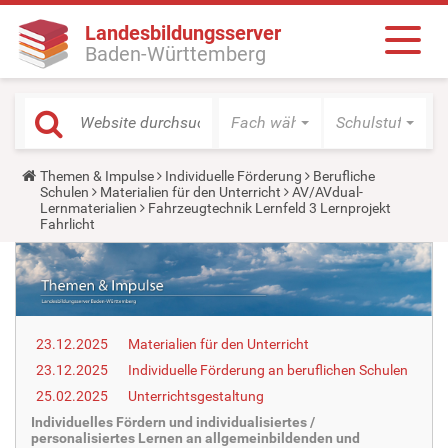
Landesbildungsserver
Baden-Württemberg
Fach wählen
Schulstufe wäh
Y
Themen & Impulse
Individuelle Förderung
Berufliche
o
Schulen
Materialien für den Unterricht
AV/AVdual-
u
Lernmaterialien
Fahrzeugtechnik Lernfeld 3 Lernprojekt
a
Fahrlicht
r
e
h
e
r
e
:
23.12.2025
Materialien für den Unterricht
23.12.2025
Individuelle Förderung an beruflichen Schulen
25.02.2025
Unterrichtsgestaltung
Individuelles Fördern und individualisiertes /
personalisiertes Lernen an allgemeinbildenden und