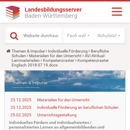
Landesbildungsserver
Baden-Württemberg
Fach wählen
Schulstufe wäh
Y
Themen & Impulse
Individuelle Förderung
Berufliche
o
Schulen
Materialien für den Unterricht
AV/AVdual-
u
Lernmaterialien
Kompetenzraster
Kompetenzraster
a
Englisch 2018 07 19.docx
r
e
h
e
r
e
:
23.12.2025
Materialien für den Unterricht
23.12.2025
Individuelle Förderung an beruflichen Schulen
25.02.2025
Unterrichtsgestaltung
Individuelles Fördern und individualisiertes /
personalisiertes Lernen an allgemeinbildenden und