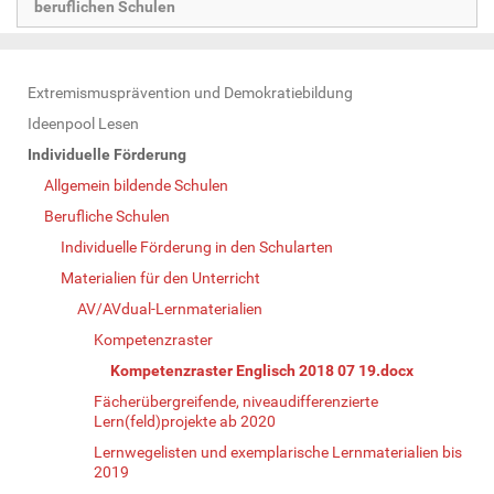
beruflichen Schulen
N
Extremismusprävention und Demokratiebildung
a
Ideenpool Lesen
v
Individuelle Förderung
i
Allgemein bildende Schulen
g
Berufliche Schulen
a
Individuelle Förderung in den Schularten
t
Materialien für den Unterricht
i
AV/AVdual-Lernmaterialien
o
Kompetenzraster
n
Kompetenzraster Englisch 2018 07 19.docx
Fächerübergreifende, niveaudifferenzierte
Lern(feld)projekte ab 2020
Lernwegelisten und exemplarische Lernmaterialien bis
2019