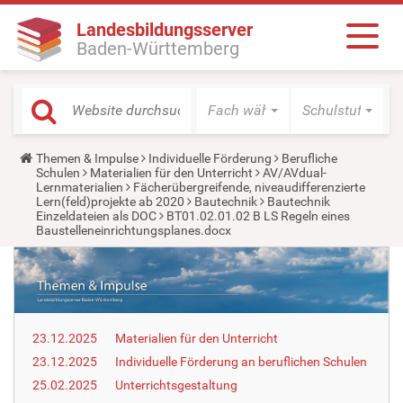
Landesbildungsserver
Baden-Württemberg
Fach wählen
Schulstufe wäh
Y
Themen & Impulse
Individuelle Förderung
Berufliche
o
Schulen
Materialien für den Unterricht
AV/AVdual-
u
Lernmaterialien
Fächerübergreifende, niveaudifferenzierte
a
Lern(feld)projekte ab 2020
Bautechnik
Bautechnik
r
Einzeldateien als DOC
BT01.02.01.02 B LS Regeln eines
e
Baustelleneinrichtungsplanes.docx
h
e
r
e
:
23.12.2025
Materialien für den Unterricht
23.12.2025
Individuelle Förderung an beruflichen Schulen
25.02.2025
Unterrichtsgestaltung