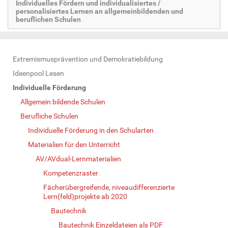
Individuelles Fördern und individualisiertes /
personalisiertes Lernen an allgemeinbildenden und
beruflichen Schulen
N
Extremismusprävention und Demokratiebildung
a
Ideenpool Lesen
v
Individuelle Förderung
i
Allgemein bildende Schulen
g
Berufliche Schulen
a
Individuelle Förderung in den Schularten
t
Materialien für den Unterricht
i
AV/AVdual-Lernmaterialien
o
Kompetenzraster
n
Fächerübergreifende, niveaudifferenzierte
Lern(feld)projekte ab 2020
Bautechnik
Bautechnik Einzeldateien als PDF