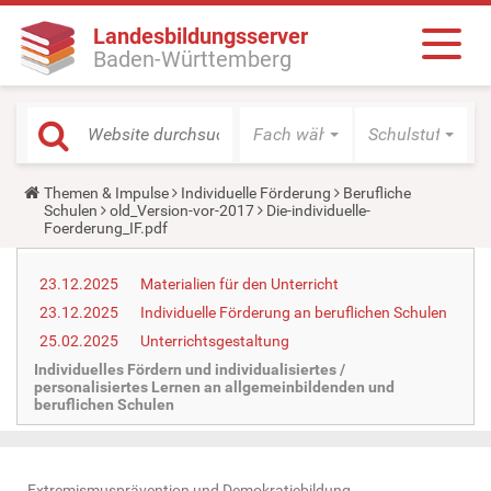
Landesbildungsserver
Baden-Württemberg
Fach wählen
Schulstufe wäh
Y
Themen & Impulse
Individuelle Förderung
Berufliche
o
Schulen
old_Version-vor-2017
Die-individuelle-
u
Foerderung_IF.pdf
a
r
e
23.12.2025
Materialien für den Unterricht
h
23.12.2025
Individuelle Förderung an beruflichen Schulen
e
r
25.02.2025
Unterrichtsgestaltung
e
:
Individuelles Fördern und individualisiertes /
personalisiertes Lernen an allgemeinbildenden und
beruflichen Schulen
Extremismusprävention und Demokratiebildung