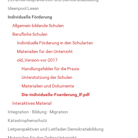
N
a
Ideenpool Lesen
v
Individuelle Förderung
i
Allgemein bildende Schulen
g
Berufliche Schulen
a
Individuelle Förderung in den Schularten
t
Materialien für den Unterricht
i
old_Version-vor-2017
o
Handlungsfelder für die Praxis
n
Unterstützung der Schulen
Materialien und Dokumente
Die-individuelle-Foerderung_IF.pdf
Interaktives Material
Integration - Bildung - Migration
Katastrophenschutz
Leitperspektiven und Leitfaden Demokratiebildung
Materialien für den Online-Unterricht