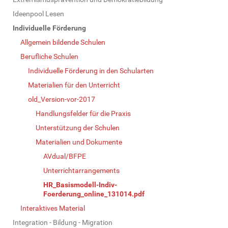
N
a
Ideenpool Lesen
v
Individuelle Förderung
i
Allgemein bildende Schulen
g
Berufliche Schulen
a
Individuelle Förderung in den Schularten
t
Materialien für den Unterricht
i
old_Version-vor-2017
o
Handlungsfelder für die Praxis
n
Unterstützung der Schulen
Materialien und Dokumente
AVdual/BFPE
Unterrichtarrangements
HR_Basismodell-Indiv-
Foerderung_online_131014.pdf
Interaktives Material
Integration - Bildung - Migration