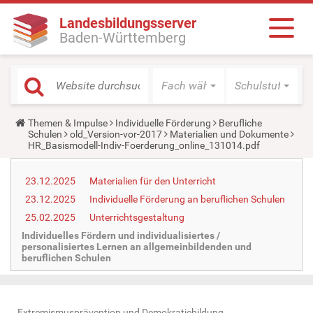
Landesbildungsserver
Baden-Württemberg
Fach wählen
Schulstufe wäh
Y
Themen & Impulse
Individuelle Förderung
Berufliche
o
Schulen
old_Version-vor-2017
Materialien und Dokumente
u
HR_Basismodell-Indiv-Foerderung_online_131014.pdf
a
r
e
23.12.2025
Materialien für den Unterricht
h
23.12.2025
Individuelle Förderung an beruflichen Schulen
e
r
25.02.2025
Unterrichtsgestaltung
e
:
Individuelles Fördern und individualisiertes /
personalisiertes Lernen an allgemeinbildenden und
beruflichen Schulen
Extremismusprävention und Demokratiebildung