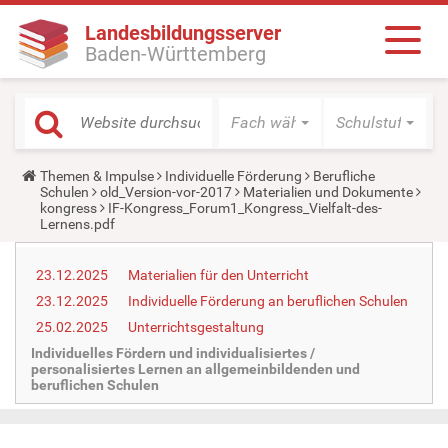
Landesbildungsserver
Baden-Württemberg
Fach wählen
Schulstufe wäh
Y
Themen & Impulse
Individuelle Förderung
Berufliche
o
Schulen
old_Version-vor-2017
Materialien und Dokumente
u
kongress
IF-Kongress_Forum1_Kongress_Vielfalt-des-
a
Lernens.pdf
r
e
h
23.12.2025
Materialien für den Unterricht
e
23.12.2025
Individuelle Förderung an beruflichen Schulen
r
e
25.02.2025
Unterrichtsgestaltung
:
Individuelles Fördern und individualisiertes /
personalisiertes Lernen an allgemeinbildenden und
beruflichen Schulen