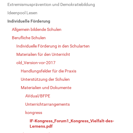
N
Extremismusprävention und Demokratiebildung
a
Ideenpool Lesen
v
Individuelle Förderung
i
Allgemein bildende Schulen
g
Berufliche Schulen
a
Individuelle Förderung in den Schularten
t
Materialien für den Unterricht
i
old_Version-vor-2017
o
Handlungsfelder für die Praxis
n
Unterstützung der Schulen
Materialien und Dokumente
AVdual/BFPE
Unterrichtarrangements
kongress
IF-Kongress_Forum1_Kongress_Vielfalt-des-
Lernens.pdf