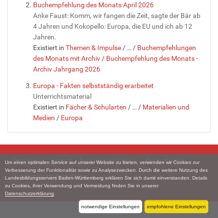
Buchempfehlung des Monats April 2026
Anke Faust: Komm, wir fangen die Zeit, sagte der Bär ab
4 Jahren und Kokopello: Europa, die EU und ich ab 12
Jahren.
Existiert in
Themen & Impulse
/
…
/
Buchempfehlungen
des Monats mit Archiv
/
Buchempfehlung des Monats -
Archiv Jahrgang 2026
Europa - Fakten selbstständig erarbeitet
Unterrichtsmaterial
Existiert in
Fächer & Schularten
/
…
/
Materialien und
Medien
/
Europa
Impressum
Kontakt
Datenschutzerklärung
Barrierefreiheit
Um einen optimalen Service auf unserer Website zu bieten, verwenden wir Cookies zur
Verbesserung der Funktionalität sowie zu Analysezwecken. Durch die weitere Nutzung des
Urheberrechtsinformationen
Landesbildungsservers Baden-Württemberg erklären Sie sich damit einverstanden. Details
zu Cookies, ihrer Verwendung und Vermeidung finden Sie in unserer
Datenschutzerklärung
.
notwendige Einstellungen
empfohlene Einstellungen