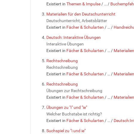
Existiert in
Themen & Impulse
/
…
/
Buchempfehl
Materialien für den Deutschunterricht
Deutschunterricht, Arbeitsblätter
Existiert in
Fächer & Schularten
/
…
/
Handreichu
Deutsch: Interaktive Übungen
Interaktive Übungen
Existiert in
Fächer & Schularten
/
…
/
Materialie
Rechtschreibung
Rechtschreibung
Existiert in
Fächer & Schularten
/
…
/
Materialie
Rechtschreibung
Übungen zur Rechtschreibung
Existiert in
Fächer & Schularten
/
…
/
Materialie
Übungen zu "i" und "ie"
Welcher Buchstabe ist richtig?
Existiert in
Fächer & Schularten
/
…
/
Deutsch:In
Suchspiel zu "i und ie"