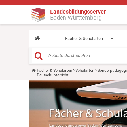
Landesbildungsserver
Baden-Württemberg
Fächer & Schularten
Y
Fächer & Schularten
Schularten
Sonderpädagogi
o
Deutschunterricht
u
a
r
e
h
e
r
e
: