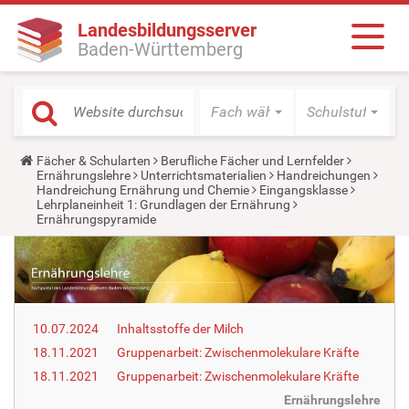
Landesbildungsserver
Baden-Württemberg
Fach wählen
Schulstufe wäh
Y
Fächer & Schularten
Berufliche Fächer und Lernfelder
o
Ernährungslehre
Unterrichtsmaterialien
Handreichungen
u
Handreichung Ernährung und Chemie
Eingangsklasse
a
Lehrplaneinheit 1: Grundlagen der Ernährung
r
Ernährungspyramide
e
h
e
r
e
:
10.07.2024
Inhaltsstoffe der Milch
18.11.2021
Gruppenarbeit: Zwischenmolekulare Kräfte
18.11.2021
Gruppenarbeit: Zwischenmolekulare Kräfte
Ernährungslehre