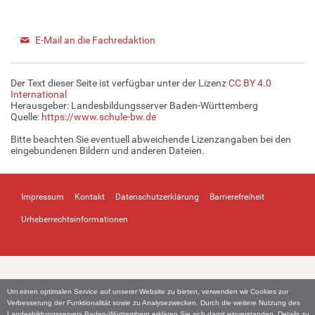
E-Mail an die Fachredaktion
Der Text dieser Seite ist verfügbar unter der Lizenz
CC BY 4.0
International
Herausgeber: Landesbildungsserver Baden-Württemberg
Quelle:
https://www.schule-bw.de
Bitte beachten Sie eventuell abweichende Lizenzangaben bei den
eingebundenen Bildern und anderen Dateien.
Impressum
Kontakt
Datenschutzerklärung
Barrierefreiheit
Urheberrechtsinformationen
Um einen optimalen Service auf unserer Website zu bieten, verwenden wir Cookies zur
Verbesserung der Funktionalität sowie zu Analysezwecken. Durch die weitere Nutzung des
Landesbildungsservers Baden-Württemberg erklären Sie sich damit einverstanden. Details zu