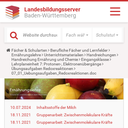
Landesbildungsserver
Baden-Württemberg
Fach wählen
Schulstufe wäh
Y
Fächer & Schularten
Berufliche Fächer und Lernfelder
o
Ernährungslehre
Unterrichtsmaterialien
Handreichungen
u
Handreichung Ernährung und Chemie
Eingangsklasse
a
Lehrplaneinheit 7: Protonen-, Elektronenübergänge
r
Übungsaufgaben Redoxreaktionen
e
07_01_Uebungsaufgaben_Redoxreaktionen.doc
h
e
r
e
:
10.07.2024
Inhaltsstoffe der Milch
18.11.2021
Gruppenarbeit: Zwischenmolekulare Kräfte
18.11.2021
Gruppenarbeit: Zwischenmolekulare Kräfte