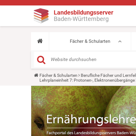
Landesbildungsserver
Baden-Württemberg
Fächer & Schularten
Y
Fächer & Schularten
Berufliche Fächer und Lernfel
o
Lehrplaneinheit 7: Protonen-, Elektronenübergänge
u
a
r
e
h
e
r
e
: