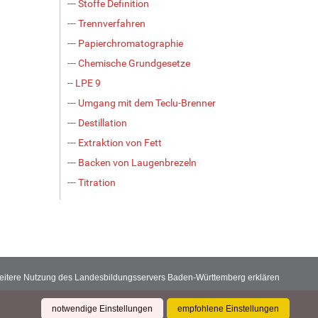
--- Stoffe Definition
--- Trennverfahren
--- Papierchromatographie
--- Chemische Grundgesetze
-- LPE 9
--- Umgang mit dem Teclu-Brenner
--- Destillation
--- Extraktion von Fett
--- Backen von Laugenbrezeln
--- Titration
 weitere Nutzung des Landesbildungsservers Baden-Württemberg erklären
notwendige Einstellungen
empfohlene Einstellungen