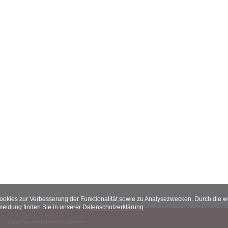
Cookies zur Verbesserung der Funktionalität sowie zu Analysezwecken. Durch die
meidung finden Sie in unserer
Datenschutzerklärung
.
Urheberrechtsinformationen