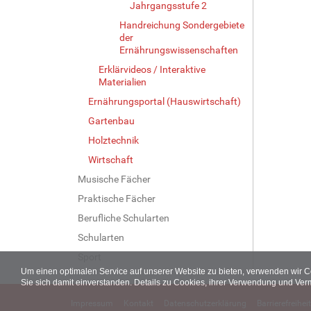
Jahrgangsstufe 2
Handreichung Sondergebiete
der
Ernährungswissenschaften
Erklärvideos / Interaktive
Materialien
Ernährungsportal (Hauswirtschaft)
Gartenbau
Holztechnik
Wirtschaft
Musische Fächer
Praktische Fächer
Berufliche Schularten
Schularten
Sport
Um einen optimalen Service auf unserer Website zu bieten, verwenden wir 
Sie sich damit einverstanden. Details zu Cookies, ihrer Verwendung und Ver
Impressum
Kontakt
Datenschutzerklärung
Barrierefreiheit