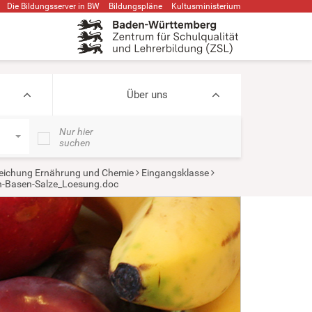
Die Bildungsserver in BW
Bildungspläne
Kultusministerium
Über uns
Nur hier
suchen
eichung Ernährung und Chemie
Eingangsklasse
n-Basen-Salze_Loesung.doc