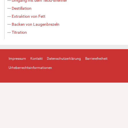
--- Umgang mit dem Teclu-Brenner
--- Destillation
--- Extraktion von Fett
--- Backen von Laugenbrezeln
--- Titration
Impressum
Kontakt
Datenschutzerklärung
Barrierefreiheit
Urheberrechtsinformationen