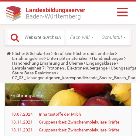
Landesbildungsserver
Baden-Württemberg
Fach wählen
Schulstufe wäh
Y
Fächer & Schularten
Berufliche Fächer und Lernfelder
o
Ernährungslehre
Unterrichtsmaterialien
Handreichungen
u
Handreichung Ernährung und Chemie
Eingangsklasse
a
Lehrplaneinheit 7: Protonen-, Elektronenübergänge
Übungsaufg
r
Säure-Base-Reaktionen
e
07_03_Uebungsaufgaben_korrespondierende_Saeure_Basen_Paar
h
e
r
e
:
10.07.2024
Inhaltsstoffe der Milch
18.11.2021
Gruppenarbeit: Zwischenmolekulare Kräfte
18.11.2021
Gruppenarbeit: Zwischenmolekulare Kräfte