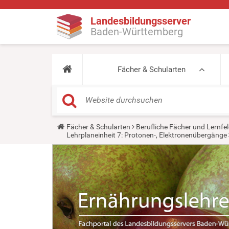
Landesbildungsserver
Baden-Württemberg
Fächer & Schularten
Y
Fächer & Schularten
Berufliche Fächer und Lernfel
o
Lehrplaneinheit 7: Protonen-, Elektronenübergänge
u
a
r
e
h
e
r
e
: