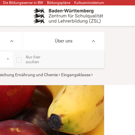
Die Bildungsserver in BW
Bildungspläne
Kultusministerium
Über uns
Nur hier
suchen
eichung Ernährung und Chemie
Eingangsklasse