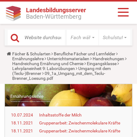
Landesbildungsserver
Baden-Württemberg
Fach wählen
Schulstufe wäh
Y
Fächer & Schularten
Berufliche Fächer und Lernfelder
o
Ernährungslehre
Unterrichtsmaterialien
Handreichungen
u
Handreichung Ernährung und Chemie
Eingangsklasse
a
Lehrplaneinheit 9: Laborübungen
Umgang mit dem
r
(Teclu-)Brenner
09_1a_Umgang_mit_dem_Teclu-
e
Brenner_Loesung.pdf
h
e
r
e
:
10.07.2024
Inhaltsstoffe der Milch
18.11.2021
Gruppenarbeit: Zwischenmolekulare Kräfte
18.11.2021
Gruppenarbeit: Zwischenmolekulare Kräfte