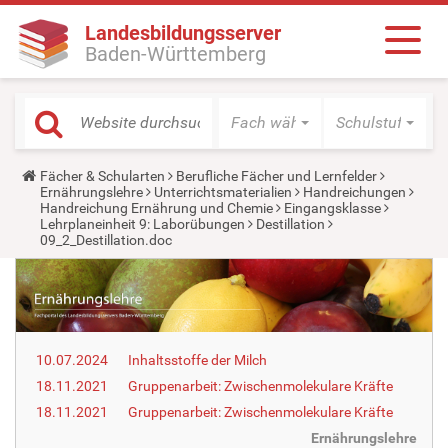
Landesbildungsserver
Baden-Württemberg
Fach wählen
Schulstufe wäh
Y
Fächer & Schularten
Berufliche Fächer und Lernfelder
o
Ernährungslehre
Unterrichtsmaterialien
Handreichungen
u
Handreichung Ernährung und Chemie
Eingangsklasse
a
Lehrplaneinheit 9: Laborübungen
Destillation
r
09_2_Destillation.doc
e
h
e
r
e
:
10.07.2024
Inhaltsstoffe der Milch
18.11.2021
Gruppenarbeit: Zwischenmolekulare Kräfte
18.11.2021
Gruppenarbeit: Zwischenmolekulare Kräfte
Ernährungslehre