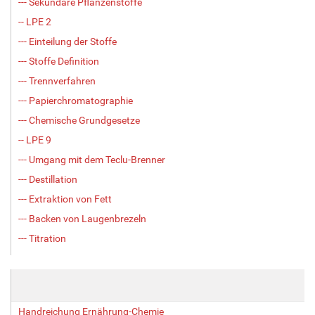
--- Sekundäre Pflanzenstoffe
-- LPE 2
--- Einteilung der Stoffe
--- Stoffe Definition
--- Trennverfahren
--- Papierchromatographie
--- Chemische Grundgesetze
-- LPE 9
--- Umgang mit dem Teclu-Brenner
--- Destillation
--- Extraktion von Fett
--- Backen von Laugenbrezeln
--- Titration
Handreichung Ernährung-Chemie