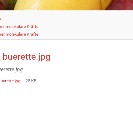
h
henmolekulare Kräfte
henmolekulare Kräfte
_buerette.jpg
uerette.jpg
buerette.jpg
— 25 KB