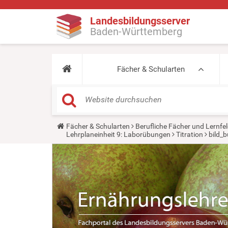
Landesbildungsserver
Baden-Württemberg
Fächer & Schularten
Y
Fächer & Schularten
Berufliche Fächer und Lernfel
o
Lehrplaneinheit 9: Laborübungen
Titration
bild_b
u
a
r
e
h
e
r
e
: