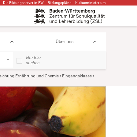
Die Bildungsserver in BW
Bildungspläne
Kultusministerium
Über uns
Nur hier
suchen
eichung Ernährung und Chemie
Eingangsklasse