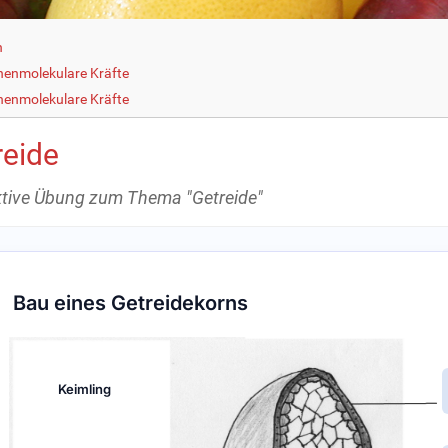
h
henmolekulare Kräfte
henmolekulare Kräfte
reide
ktive Übung zum Thema "Getreide"