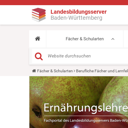
Landesbildungsserver
Baden-Württemberg
Fächer & Schularten
Y
Fächer & Schularten
Berufliche Fächer und Lernfel
o
u
a
r
e
h
e
r
e
: