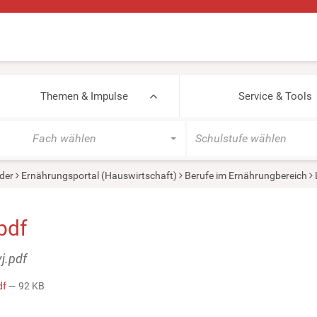
Themen & Impulse
Service & Tools
Fach wählen
Schulstufe wählen
der
Ernährungsportal (Hauswirtschaft)
Berufe im Ernährungbereich
pdf
vj.pdf
df
— 92 KB