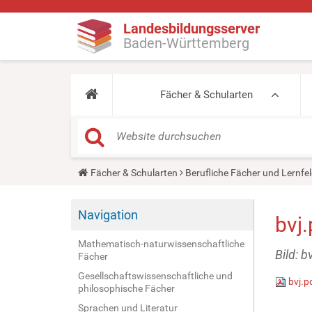
Landesbildungsserver
Baden-Württemberg
Fächer & Schularten
Y
Fächer & Schularten
Berufliche Fächer und Lernfel
o
u
a
Navigation
r
bvj.
e
h
Mathematisch-naturwissenschaftliche
e
Bild: b
Fächer
r
e
Gesellschaftswissenschaftliche und
bvj.p
:
philosophische Fächer
Sprachen und Literatur