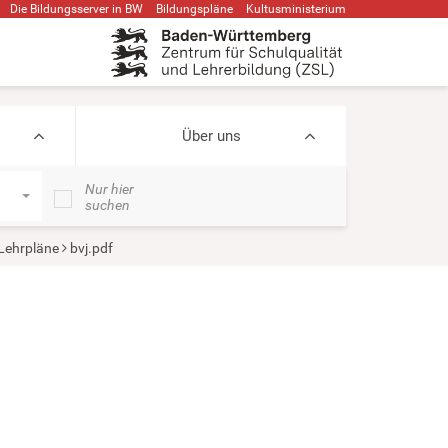
Die Bildungsserver in BW
Bildungspläne
Kultusministerium
Über uns
Nur hier
suchen
Lehrpläne
bvj.pdf