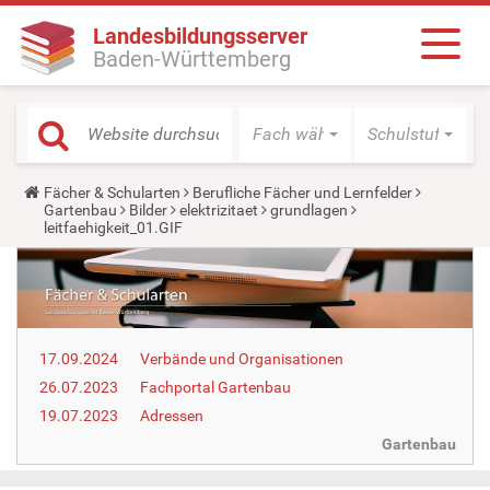
Landesbildungsserver
Baden-Württemberg
Fach wählen
Schulstufe wäh
Y
Fächer & Schularten
Berufliche Fächer und Lernfelder
o
Gartenbau
Bilder
elektrizitaet
grundlagen
u
leitfaehigkeit_01.GIF
a
r
e
h
e
r
e
17.09.2024
Verbände und Organisationen
:
26.07.2023
Fachportal Gartenbau
19.07.2023
Adressen
Gartenbau