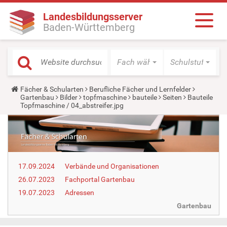
Landesbildungsserver
Baden-Württemberg
Fach wählen
Schulstufe wäh
Y
Fächer & Schularten
Berufliche Fächer und Lernfelder
o
Gartenbau
Bilder
topfmaschine
bauteile
Seiten
Bauteile
u
Topfmaschine / 04_abstreifer.jpg
a
r
e
h
e
r
e
17.09.2024
Verbände und Organisationen
:
26.07.2023
Fachportal Gartenbau
19.07.2023
Adressen
Gartenbau