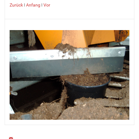
Zurück
I
Anfang
I
Vor