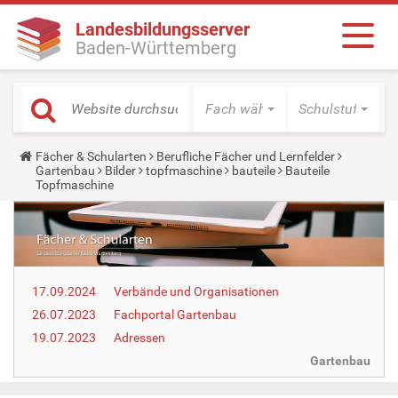
Landesbildungsserver
Baden-Württemberg
Fach wählen
Schulstufe wäh
Y
Fächer & Schularten
Berufliche Fächer und Lernfelder
o
Gartenbau
Bilder
topfmaschine
bauteile
Bauteile
u
Topfmaschine
a
r
e
h
e
r
e
17.09.2024
Verbände und Organisationen
:
26.07.2023
Fachportal Gartenbau
19.07.2023
Adressen
Gartenbau