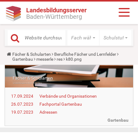
Landesbildungsserver
Baden-Württemberg
Fach wählen
Schulstufe wäh
Y
Fächer & Schularten
Berufliche Fächer und Lernfelder
o
Gartenbau
messerle
res
k80.png
u
a
r
e
h
e
r
17.09.2024
Verbände und Organisationen
e
:
26.07.2023
Fachportal Gartenbau
19.07.2023
Adressen
Gartenbau