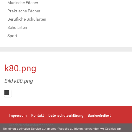
Musische Fächer
Praktische Fächer
Berufliche Schularten
Schularten
Sport
k80.png
Bild k80.png
Z
e
i
Impressum
Kontakt
Datenschutzerklärung
Barrierefreiheit
g
e
Urheberrechtsinformationen
B
Um einen optimalen Service auf unserer Website zu bieten, verwenden wir Cookies zur