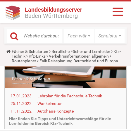
Landesbildungsserver
Baden-Württemberg
Fach wählen
Schulstufe wäh
Y
Fächer & Schularten
Berufliche Fächer und Lernfelder
Kfz-
o
Technik
Kfz-Links
Verkehrsinformationen allgemein
u
Routenplaner
Falk Reiseplanung Deutschland und Europa
a
r
e
h
e
r
e
17.01.2023
Lehrplan für die Fachschule Technik
:
25.11.2022
Wankelmotor
11.11.2022
Autohaus-Konzepte
Hier finden Sie Tipps und Unterrichtsvorschläge für die
Lernfelder im Bereich Kfz-Technik