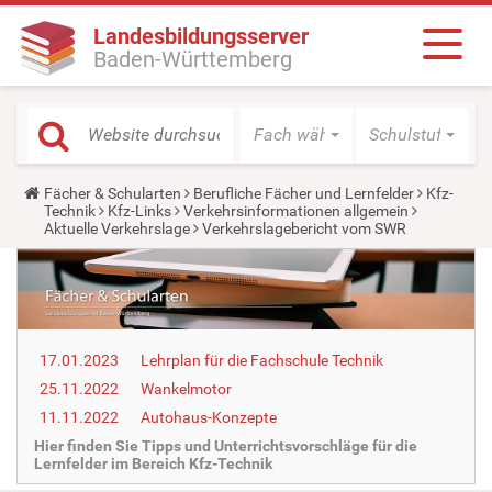
Landesbildungsserver
Baden-Württemberg
Fach wählen
Schulstufe wäh
Y
Fächer & Schularten
Berufliche Fächer und Lernfelder
Kfz-
o
Technik
Kfz-Links
Verkehrsinformationen allgemein
u
Aktuelle Verkehrslage
Verkehrslagebericht vom SWR
a
r
e
h
e
r
e
17.01.2023
Lehrplan für die Fachschule Technik
:
25.11.2022
Wankelmotor
11.11.2022
Autohaus-Konzepte
Hier finden Sie Tipps und Unterrichtsvorschläge für die
Lernfelder im Bereich Kfz-Technik