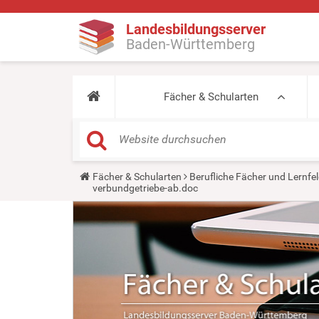
Landesbildungsserver
Baden-Württemberg
Fächer & Schularten
Y
Fächer & Schularten
Berufliche Fächer und Lernfel
o
verbundgetriebe-ab.doc
u
a
r
e
h
e
r
e
: