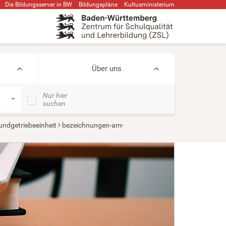
Die Bildungsserver in BW
Bildungspläne
Kultusministerium
Über uns
Nur hier
suchen
undgetriebeeinheit
bezeichnungen-am-