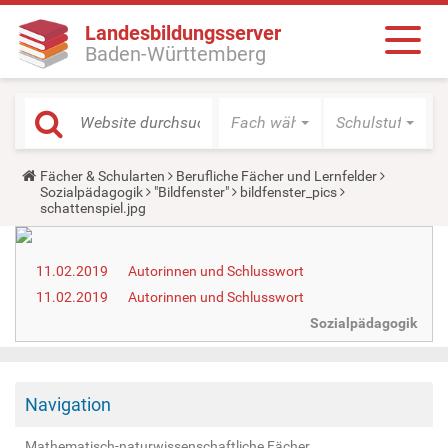
Landesbildungsserver
Baden-Württemberg
Fach wählen
Schulstufe wäh
Y
Fächer & Schularten
Berufliche Fächer und Lernfelder
o
Sozialpädagogik
"Bildfenster"
bildfenster_pics
u
schattenspiel.jpg
a
r
e
11.02.2019
h
Autorinnen und Schlusswort
e
11.02.2019
Autorinnen und Schlusswort
r
e
Sozialpädagogik
:
Navigation
Mathematisch-naturwissenschaftliche Fächer