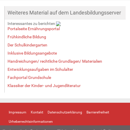
i
g
Weiteres Material auf dem Landesbildungsserver
e
B
Interessantes zu berichten
i
Portalseite Ernährungsportal
l
d
Frühkindliche Bildung
i
Der Schulkindergarten
n
Inklusive Bildungsangebote
v
o
Handreichungen/ rechtliche Grundlagen/ Materialien
l
Entwicklungsaufgaben im Schulalter
l
e
Fachportal Grundschule
r
Klassiker der Kinder- und Jugendliteratur
G
r
ö
ß
e
Impressum
Kontakt
Datenschutzerklärung
Barrierefreiheit
…
Urheberrechtsinformationen