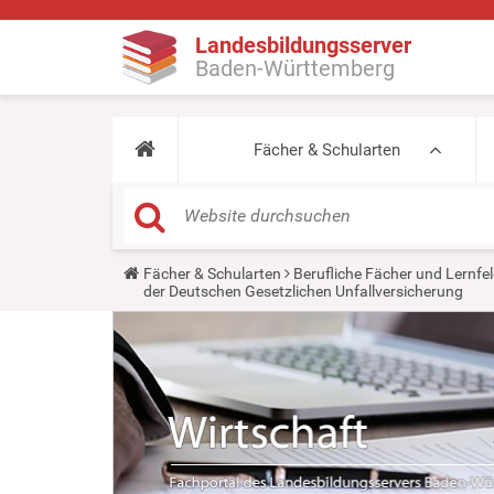
Landesbildungsserver
Baden-Württemberg
Fächer & Schularten
Y
Fächer & Schularten
Berufliche Fächer und Lernfel
o
der Deutschen Gesetzlichen Unfallversicherung
u
a
r
e
h
e
r
e
: